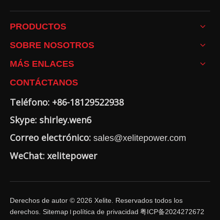
PRODUCTOS
SOBRE NOSOTROS
MÁS ENLACES
CONTÁCTANOS
Teléfono: +86-18129522938
Skype: shirley.wen6
Correo electrónico:
sales@xelitepower.com
WeChat: xelitepower
Derechos de autor ©
2026
Xelite. Reservados todos los
derechos.
Sitemap
política de privacidad
粤ICP备2024272672
I