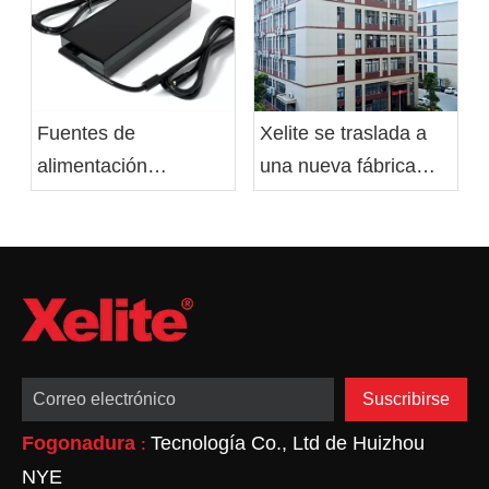
Xelite se traslada a
Fuentes de
una nueva fábrica
alimentación
para impulsar la
conmutadas frente a
eficiencia operativa y
fuentes de
el bienestar de los
alimentación lineales:
empleados
ventajas, desventajas
y aplicaciones
Suscribirse
Fogonadura
Tecnología Co., Ltd de Huizhou
:
NYE