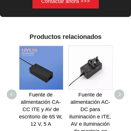
Contactar ahora >>>
Productos relacionados
Fuente de
Fuente de
Ad
alimentación CA-
alimentación AC-
cor
CC ITE y AV de
DC para
ilumi
escritorio de 65 W,
iluminación e ITE,
AV y
12 V, 5 A
AV e iluminación
pared