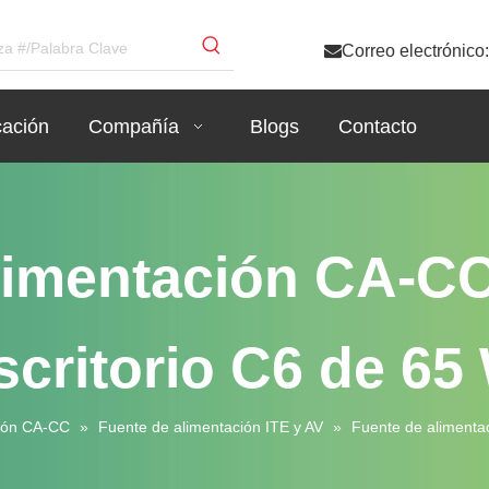

Correo electrónico
cación
Compañía
Blogs
Contacto
limentación CA-CC
scritorio C6 de 65
ción CA-CC
»
Fuente de alimentación ITE y AV
»
Fuente de alimenta