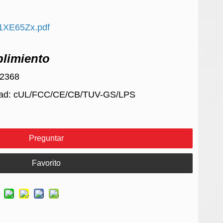
XE65Zx.pdf
limiento
62368
idad: cUL/FCC/CE/CB/TUV-GS/LPS
Preguntar
Favorito