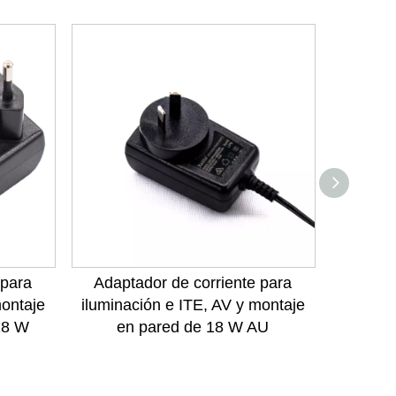
 para
Adaptador de corriente para
Adapt
montaje
iluminación e ITE, AV y montaje
ilumina
18 W
en pared de 18 W AU
en par