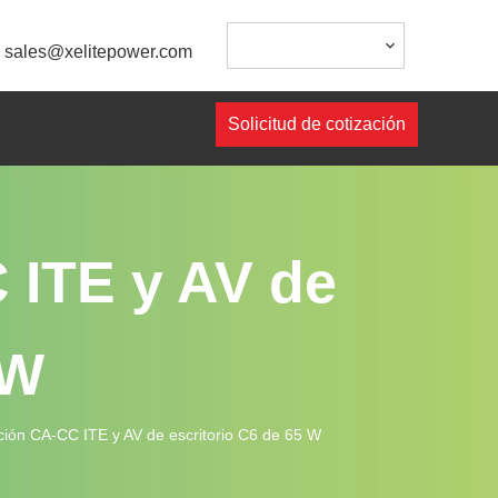
:
sales@xelitepower.com
Solicitud de cotización
 ITE y AV de
 W
ción CA-CC ITE y AV de escritorio C6 de 65 W