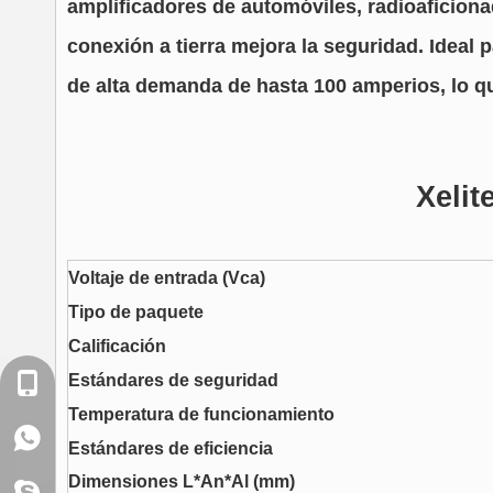
amplificadores de automóviles, radioaficiona
conexión a tierra mejora la seguridad. Ideal 
de alta demanda de hasta 100 amperios, lo qu
Xelit
Voltaje de entrada (Vca)
Tipo de paquete
Calificación
Estándares de seguridad
+86-18129522938
Temperatura de funcionamiento
WhatsApp: +86-18129522938
Estándares de eficiencia
Dimensiones L*An*Al (mm)
shirley.wen6