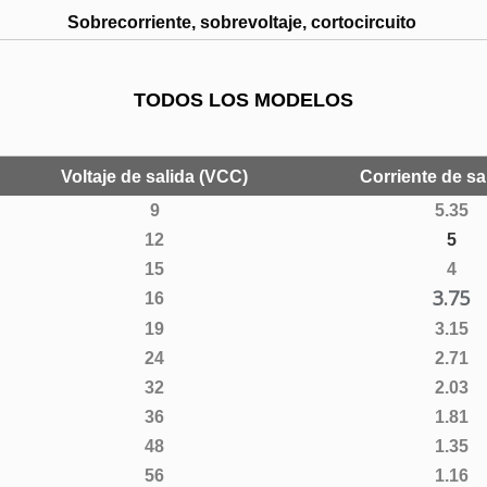
Sobrecorriente, sobrevoltaje, cortocircuito
TODOS LOS MODELOS
Voltaje de salida (VCC)
Corriente de sa
9
5.35
12
5
15
4
3.75
16
19
3.15
24
2.71
32
2.03
36
1.81
48
1.35
56
1.16