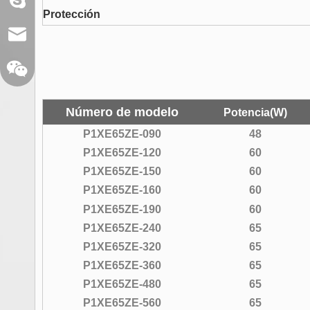
Protección
sales@xelitepower.com
Número de modelo
Potencia(W)
P1XE65ZE-090
48
P1XE65ZE-120
60
P1XE65ZE-150
60
Código QR de Wechat
P1XE65ZE-160
60
P1XE65ZE-190
60
P1XE65ZE-240
65
P1XE65ZE-320
65
P1XE65ZE-360
65
P1XE65ZE-480
65
P1XE65ZE-560
65