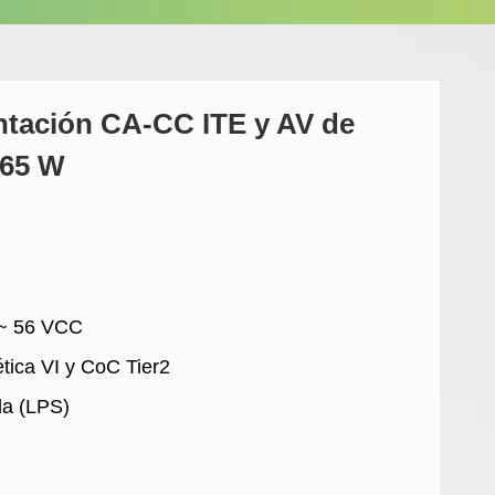
ntación CA-CC ITE y AV de
 65 W
 ~ 56 VCC
ética VI y CoC Tier2
da (LPS)